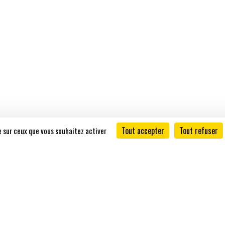
BCE : 0782.992.116
Compte : BE37 0689 4346 0928
BIC : GKCCBEBB
Numéro d'organisateur D7536
(accréditation INAMI Dentistes)
h Faith
Epekta
.
Conditions générales d'utilisation - CGU
|
Conditions 
Tout accepter
Tout refuser
le sur ceux que vous souhaitez activer