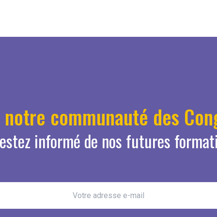
z notre communauté des Cong
restez informé de nos futures format