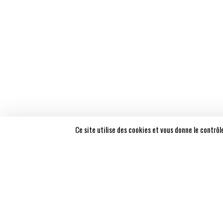
SUIVEZ-NOUS !
© Les Congressistes 2026 - Tous droits réservés - Made wit
Ce site utilise des cookies et vous donne le contrô