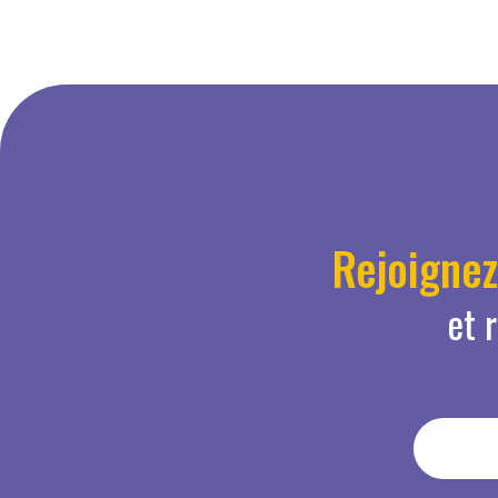
Rejoigne
et 