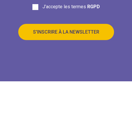
J’accepte les termes
RGPD
S'INSCRIRE À LA NEWSLETTER
Mentions légales
Les Congressistes asbl